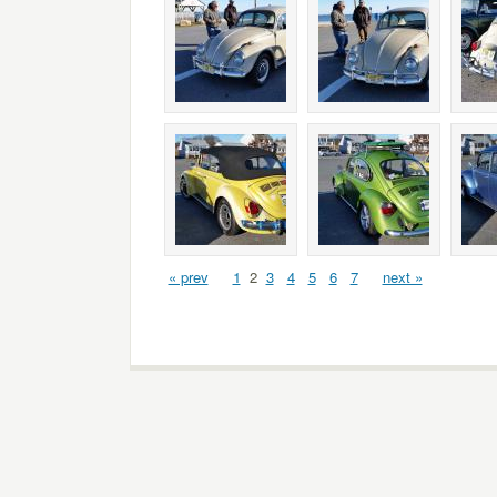
« prev
1
2
3
4
5
6
7
next »